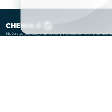
Naša spoločnosť je dlhoročným priekopníkom v oblasti slu
Zabezpečujeme profesionálnu likvidáciu všetkých druho
odbornosť nášho tímu, ktorú udržiavame ich neustálym
Viac o nás