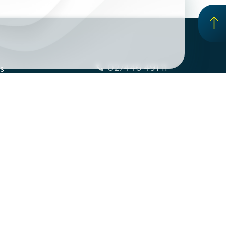
02/446 491 11
s
by
ddd@chemix-d.sk
sti zamerania
oobchod
rmácie
ednávka
akt