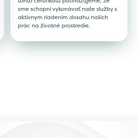
tohto certifikátu potvrdzujeme, že
sme schopní vykonávať naše služby s
aktívnym riadením dosahu našich
prác na životné prostredie.