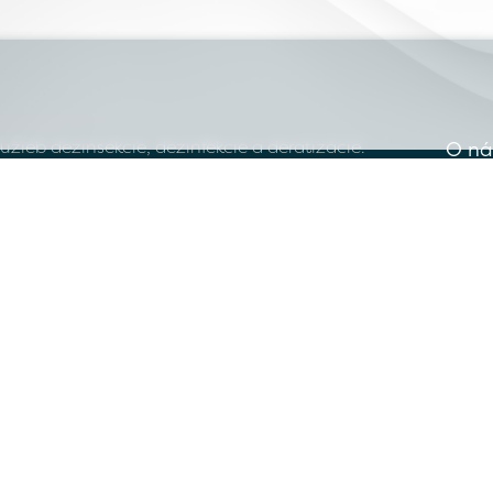
žieb dezinsekcie, dezinfekcie a deratizácie.
O ná
v škodcov, pričom kladieme dôraz na vysokú
Služ
 vzdelávaním.
Obla
Blog
Veľk
Info
Obj
Kont