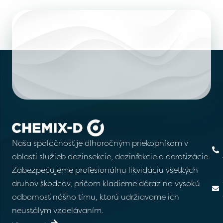
Naša spoločnosť je dlhoročným priekopníkom v
O
ná
oblasti služieb dezinsekcie, dezinfekcie a deratizácie.
Sl
Zabezpečujeme profesionálnu likvidáciu všetkých
druhov škodcov, pričom kladieme dôraz na vysokú
Ob
za
odbornosť nášho tímu, ktorú udržiavame ich
neustálym vzdelávaním.
Bl