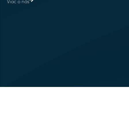
Viac o nás
Ve
In
Ob
Ko