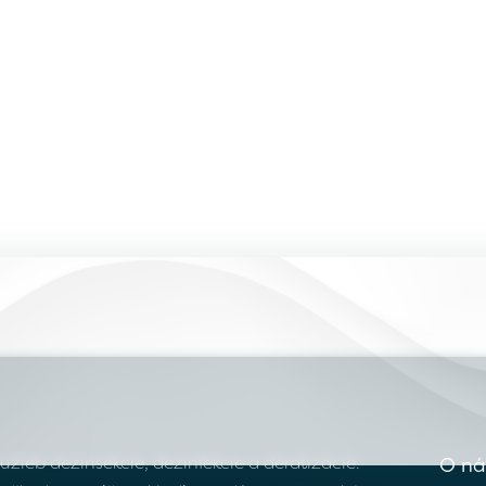
žieb dezinsekcie, dezinfekcie a deratizácie.
O ná