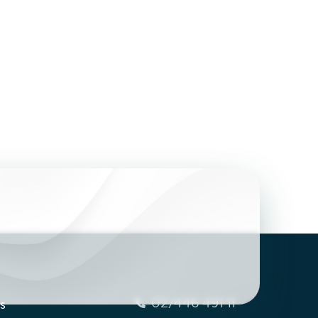
02/446 491 11
s