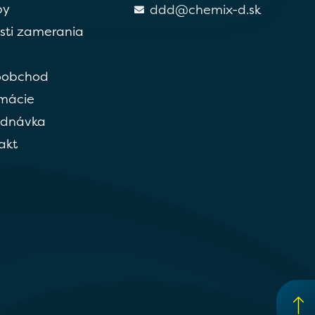
by
ddd@chemix-d.sk
sti zamerania
oobchod
rmácie
ednávka
akt