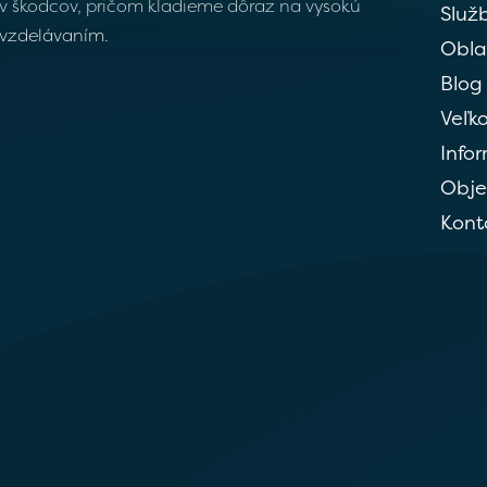
v škodcov, pričom kladieme dôraz na vysokú
Služ
 vzdelávaním.
Obla
Blog
Veľk
Info
Obj
Kont