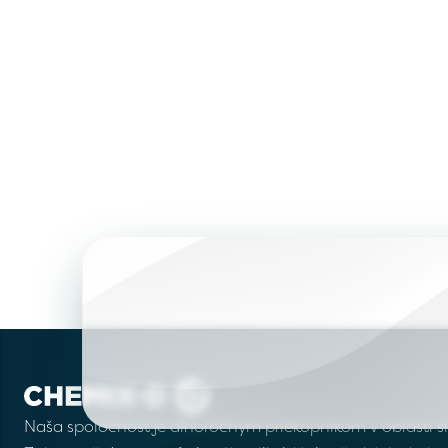
Naša spoločnosť je dlhoročným priekopníkom v oblasti slu